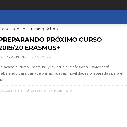
cation and Training School -
PREPARANDO PRÓXIMO CURSO
2019/20 ERASMUS+
MAITE CAMERINO
7 YEARS AGO
Se acaba el curso Erasmus+ y la Escuela Profesional Xavier está
trabajando para dar vuelo a las nuevas movilidades preparadas para el
ur...
0 COMMENTS
LESS THAN A MINUTE
READ