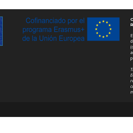
E
d
(
a
p
T
E
r
c
m