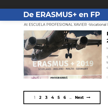
De ERASMUS+ en FP
At ESCUELA PROFESIONAL XAVIER -Vocational Edu
c
1
2
3
4
5
6
Next